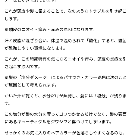
ア」などが含まれています。
採用情報
これが頭皮や髪に留まることで、次のようなトラブルを引き起こ
します。
ミルボンID発行サービス
※頭皮のニオイ・痒み・赤みの原因になります。
汗と皮脂が混ざり合い、体温で温められて「酸化」すると、雑菌
プライバシーポリシー
が繁殖しやすい環境になります。
お問い合わせ・ご予約
これが、この時期特有の気になるニオイや痒み、頭皮の炎症を引
き起こす原因です。
スタイルギャラリー
※髪の「塩分ダメージ」によるパサつき・カラー退色は次のこと
が原因として考えられます。
お知らせ
かいた汗が乾くと、水分だけが蒸発し、髪には「塩分」が残りま
す。
スタッフブログ
この塩分が髪の水分を奪ってゴワつかせるだけでなく、髪の表面
にあるキューティクルをジワジワと傷つけてしまいます。
せっかくのお気に入りのヘアカラーが色落ちしやすくなるのも、