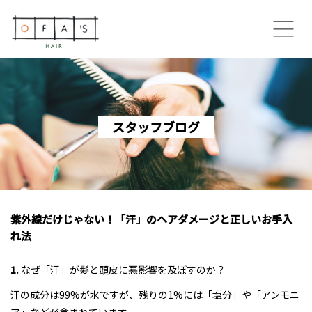
ホーム
コンセプト
スタッフブログ
OFA’S HAIR 博多住吉本店
OFA’S HAIR 香椎ネクサス店
紫外線だけじゃない！「汗」のヘアダメージと正しいお手入
OFA’S HAIR 美野島通り店
れ法
スペシャルメニュー
1.
なぜ「汗」が髪と頭皮に悪影響を及ぼすのか？
汗の成分は99%が水ですが、残りの1%には「塩分」や「アンモニ
スタイリスト