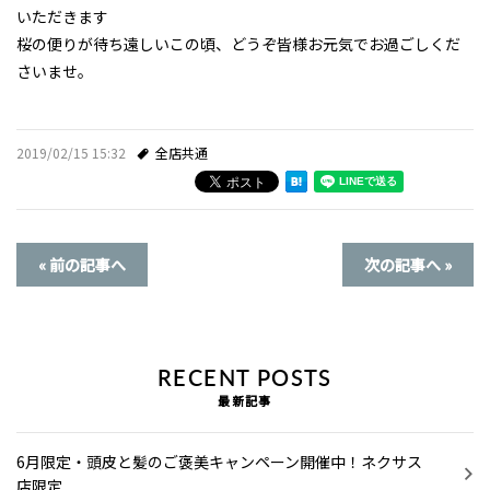
いただきます
採用情報
桜の便りが待ち遠しいこの頃、どうぞ皆様お元気でお過ごしくだ
さいませ。
ミルボンID発行サービス
プライバシーポリシー
2019/02/15 15:32
全店共通
お問い合わせ・ご予約
« 前の記事へ
次の記事へ »
スタイルギャラリー
お知らせ
RECENT POSTS
スタッフブログ
最新記事
6月限定・頭皮と髪のご褒美キャンペーン開催中！ネクサス
店限定