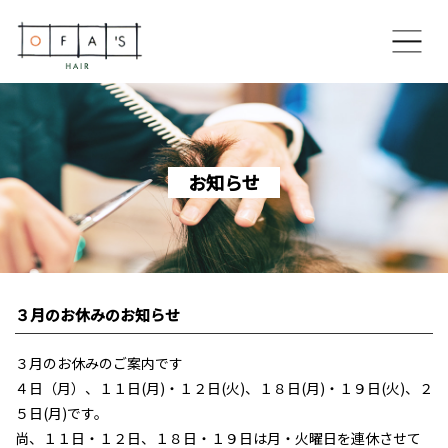
ホーム
コンセプト
お知らせ
OFA’S HAIR 博多住吉本店
OFA’S HAIR 香椎ネクサス店
３月のお休みのお知らせ
OFA’S HAIR 美野島通り店
３月のお休みのご案内です
スペシャルメニュー
４日（月）、１１日(月)・１２日(火)、１８日(月)・１９日(火)、２
５日(月)です。
スタイリスト
尚、１１日・１２日、１８日・１９日は月・火曜日を連休させて