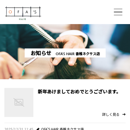
ホーム
コンセプト
お知らせ
OFA'S HAIR 香椎ネクサス店
OFA’S HAIR 博多住吉本店
OFA’S HAIR 香椎ネクサス店
新年あけましておめでとうございます。
OFA’S HAIR 美野島通り店
スペシャルメニュー
詳しく見る
スタイリスト
2025/12/31 11:45
OFA'S HAIR 香椎ネクサス店