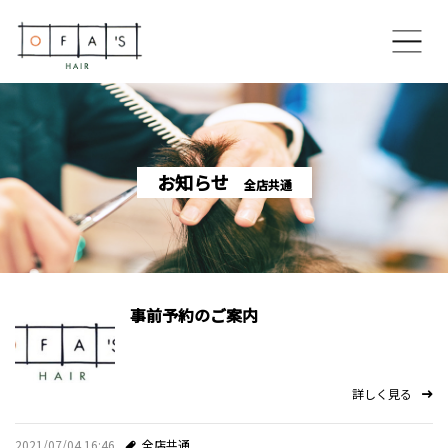
ホーム
コンセプト
お知らせ
全店共通
OFA’S HAIR 博多住吉本店
OFA’S HAIR 香椎ネクサス店
事前予約のご案内
OFA’S HAIR 美野島通り店
スペシャルメニュー
詳しく見る
スタイリスト
2021/07/04 16:46
全店共通