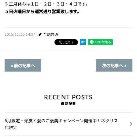
※正月休みは１日・２日・３日・４日です。
採用情報
５日火曜日から通常通り営業致します。
ミルボンID発行サービス
2015/11/25 14:37
全店共通
プライバシーポリシー
お問い合わせ・ご予約
« 前の記事へ
次の記事へ »
スタイルギャラリー
お知らせ
RECENT POSTS
最新記事
スタッフブログ
6月限定・頭皮と髪のご褒美キャンペーン開催中！ネクサス
店限定