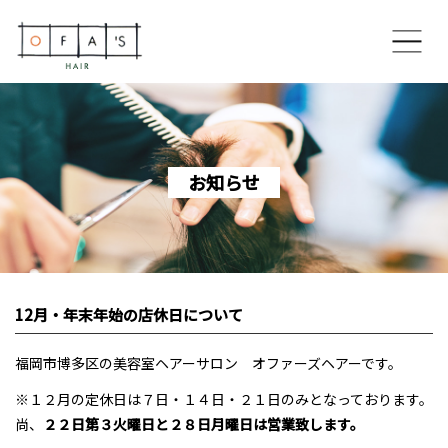
ホーム
コンセプト
お知らせ
OFA’S HAIR 博多住吉本店
OFA’S HAIR 香椎ネクサス店
12月・年末年始の店休日について
OFA’S HAIR 美野島通り店
福岡市博多区の美容室ヘアーサロン オファーズヘアーです。
スペシャルメニュー
※１２月の定休日は７日・１４日・２１日のみとなっております。
尚、
２２日第３火曜日と２８日月曜日は営業致します。
スタイリスト