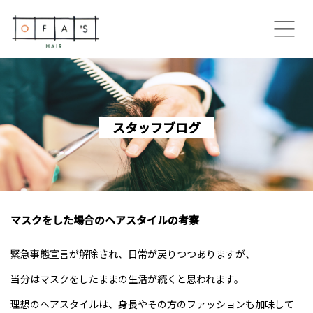
ホーム
コンセプト
スタッフブログ
OFA’S HAIR 博多住吉本店
OFA’S HAIR 香椎ネクサス店
マスクをした場合のヘアスタイルの考察
OFA’S HAIR 美野島通り店
緊急事態宣言が解除され、日常が戻りつつありますが、
スペシャルメニュー
当分はマスクをしたままの生活が続くと思われます。
スタイリスト
理想のヘアスタイルは、身長やその方のファッションも加味して