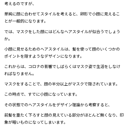
考えるのですが、
採用情報
単純に顔に合わせてスタイルを考えると、卵形で小顔に見えるこ
とが一般的になります。
ミルボンID発行サービス
では、マスクをした顔にはどんなヘアスタイルが似合うでしょう
か。
プライバシーポリシー
小顔に見せるためのヘアスタイルは、髪を使って顔のいくつかの
お問い合わせ・ご予約
ポイントを隠すようなデザインになります。
これからは、コロナの影響でしばらくはマスク姿で生活をしなけ
スタイルギャラリー
ればなりません。
マスクをすることで、顔の半分以上がマスクで隠されています。
お知らせ
この時点で、すでに小顔になっています。
スタッフブログ
その状態でのヘアスタイルをデザイン理論から考察すると、
前髪を重たく下ろすと顔の見えている部分がほとんど無くなり、印
象が暗いものになってしまいます。