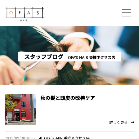
ホーム
コンセプト
スタッフブログ
OFA'S HAIR 香椎ネクサス店
OFA’S HAIR 博多住吉本店
OFA’S HAIR 香椎ネクサス店
秋の髪と頭皮の改善ケア
OFA’S HAIR 美野島通り店
スペシャルメニュー
詳しく見る
スタイリスト
2025/09/30 20:02
OFA'S HAIR 香椎ネクサス店